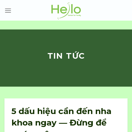
Skip
to
content
TIN TỨC
5 dấu hiệu cần đến nha
khoa ngay — Đừng để