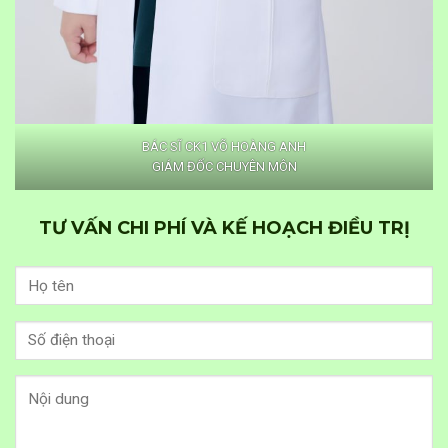
BÁC SĨ CK1 VÕ HOÀNG ANH
GIÁM ĐỐC CHUYÊN MÔN
TƯ VẤN CHI PHÍ VÀ KẾ HOẠCH ĐIỀU TRỊ