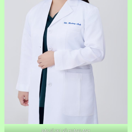
BÁC SĨ CK1 VÕ HOÀNG ANH