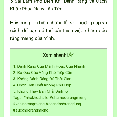
5 Sai Lầm Phổ Biến Khi Đánh Răng Và Cách
Khắc Phục Ngay Lập Tức
Hãy cùng tìm hiểu những lỗi sai thường gặp và
cách để bạn có thể cải thiện việc chăm sóc
răng miệng của mình.
Xem nhanh
[
Ẩn
]
1. Đánh Răng Quá Mạnh Hoặc Quá Nhanh
2. Bỏ Qua Các Vùng Khó Tiếp Cận
3. Không Đánh Răng Đủ Thời Gian
4. Chọn Bàn Chải Không Phù Hợp
5. Không Thay Bàn Chải Định Kỳ
Tags: #nhakhoahello #chamsocrangmieng
#vesinhrangmieng #cachdanhrangdung
#suckhoerangmieng