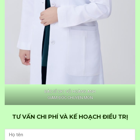
BÁC SĨ CK1 VÕ HOÀNG ANH
GIÁM ĐỐC CHUYÊN MÔN
TƯ VẤN CHI PHÍ VÀ KẾ HOẠCH ĐIỀU TRỊ