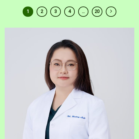
1
2
3
4
…
20