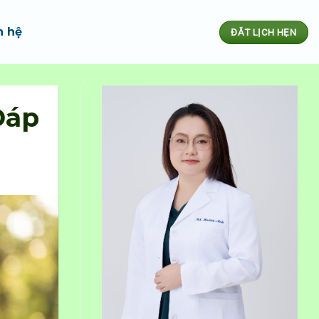
n hệ
ĐĂT LỊCH HẸN
Đáp