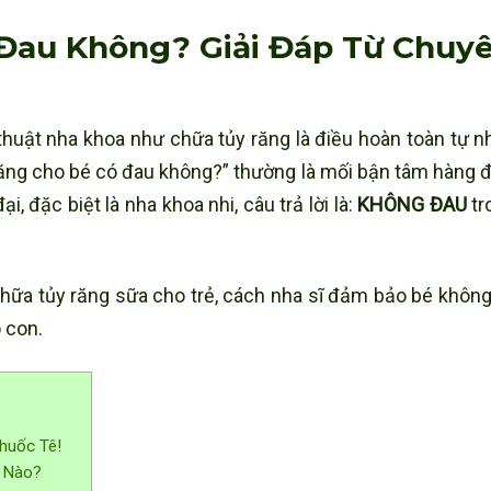
Đau Không? Giải Đáp Từ Chuy
 thuật nha khoa như chữa tủy răng là điều hoàn toàn tự n
răng cho bé có đau không?” thường là mối bận tâm hàng 
i, đặc biệt là nha khoa nhi, câu trả lời là:
KHÔNG ĐAU
tr
 chữa tủy răng sữa cho trẻ, cách nha sĩ đảm bảo bé khôn
 con.
huốc Tê!
ế Nào?