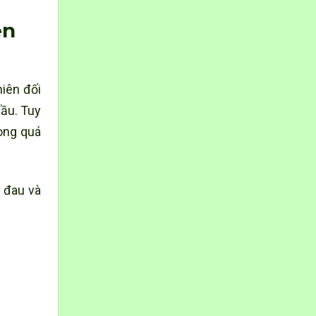
ên
hiên đối
đầu. Tuy
ong quá
g đau và