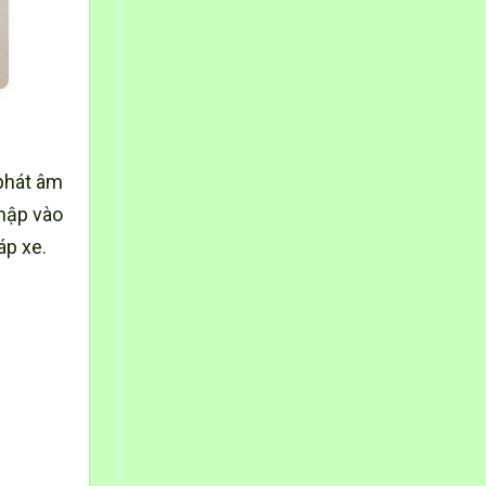
 phát âm
nhập vào
áp xe.