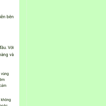
viễn bên
đầu. Với
hàng và
n vùng
iêm
 cảm
ẽ không
 hoặc