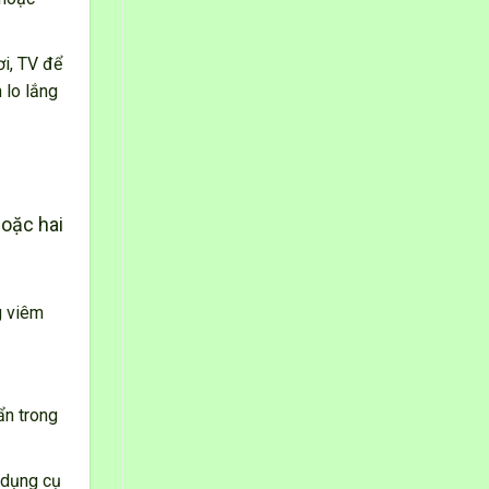
i, TV để
 lo lắng
hoặc hai
g viêm
ẩn trong
 dụng cụ