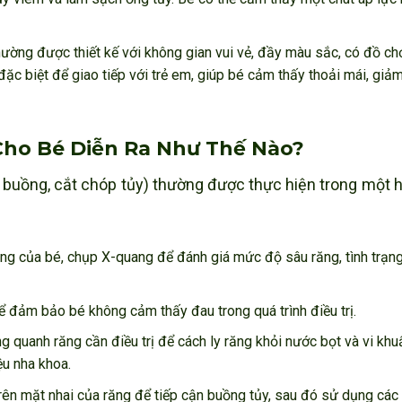
ờng được thiết kế với không gian vui vẻ, đầy màu sắc, có đồ chơ
ặc biệt để giao tiếp với trẻ em, giúp bé cảm thấy thoải mái, giảm
Cho Bé Diễn Ra Như Thế Nào?
ủy buồng, cắt chóp tủy) thường được thực hiện trong một 
ệng của bé, chụp X-quang để đánh giá mức độ sâu răng, tình trạn
ể đảm bảo bé không cảm thấy đau trong quá trình điều trị.
uanh răng cần điều trị để cách ly răng khỏi nước bọt và vi khu
ệu nha khoa.
rên mặt nhai của răng để tiếp cận buồng tủy, sau đó sử dụng các