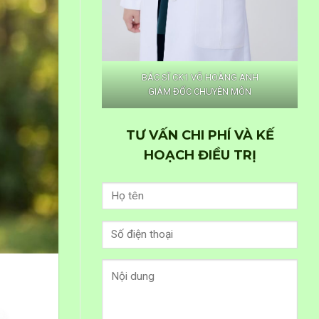
BÁC SĨ CK1 VÕ HOÀNG ANH
GIÁM ĐỐC CHUYÊN MÔN
TƯ VẤN CHI PHÍ VÀ KẾ
HOẠCH ĐIỀU TRỊ