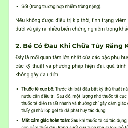
Sốt (trong trường hợp nhiễm trùng nặng).
Nếu không được điều trị kịp thời, tình trạng vi
dưới và gây ra nhiều biến chứng nghiêm trọng khá
2. Bé Có Đau Khi Chữa Tủy Răng
Đây là mối quan tâm lớn nhất của các bậc phụ huy
các kỹ thuật và phương pháp hiện đại, quá trì
không gây đau đớn.
Thuốc tê cục bộ:
Trước khi bắt đầu bất kỳ thủ thuật nà
nướu cần điều trị. Sau đó, một lượng nhỏ thuốc tê cụ
thuốc tê diễn ra rất nhanh và thường chỉ gây cảm giác
thấy gì nhờ lớp gel tê đã phát huy tác dụng.
Mất cảm giác hoàn toàn:
Sau khi thuốc tê có tác dụng
còn cảm thấy đau trong suốt quá trình nha sĩ loại bỏ 