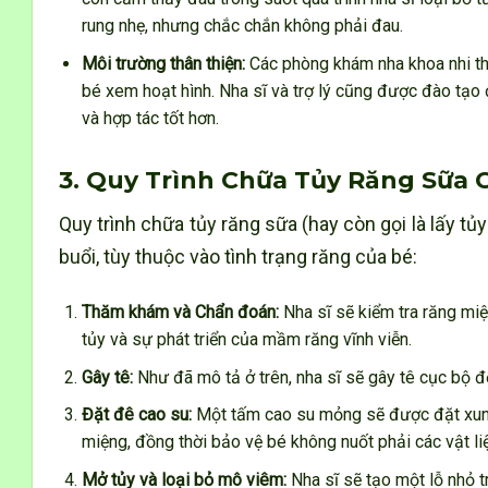
rung nhẹ, nhưng chắc chắn không phải đau.
Môi trường thân thiện:
Các phòng khám nha khoa nhi thư
bé xem hoạt hình. Nha sĩ và trợ lý cũng được đào tạo đ
và hợp tác tốt hơn.
3. Quy Trình Chữa Tủy Răng Sữa 
Quy trình chữa tủy răng sữa (hay còn gọi là lấy t
buổi, tùy thuộc vào tình trạng răng của bé:
Thăm khám và Chẩn đoán:
Nha sĩ sẽ kiểm tra răng mi
tủy và sự phát triển của mầm răng vĩnh viễn.
Gây tê:
Như đã mô tả ở trên, nha sĩ sẽ gây tê cục bộ đ
Đặt đê cao su:
Một tấm cao su mỏng sẽ được đặt xung q
miệng, đồng thời bảo vệ bé không nuốt phải các vật li
Mở tủy và loại bỏ mô viêm:
Nha sĩ sẽ tạo một lỗ nhỏ t