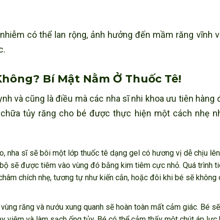
êm nhiễm có thể lan rộng, ảnh hưởng đến mầm răng vĩnh 
c.
 Không? Bí Mật Nằm Ở Thuốc Tê!
nh và cũng là điều mà các nha sĩ nhi khoa ưu tiên hàng 
nh chữa tủy răng cho bé được thực hiện một cách nhẹ n
o, nha sĩ sẽ bôi một lớp thuốc tê dạng gel có hương vị dễ chịu lê
c bộ sẽ được tiêm vào vùng đó bằng kim tiêm cực nhỏ. Quá trình t
 châm chích nhẹ, tương tự như kiến cắn, hoặc đôi khi bé sẽ không
, vùng răng và nướu xung quanh sẽ hoàn toàn mất cảm giác. Bé s
tủy viêm và làm sạch ống tủy. Bé có thể cảm thấy một chút áp lực