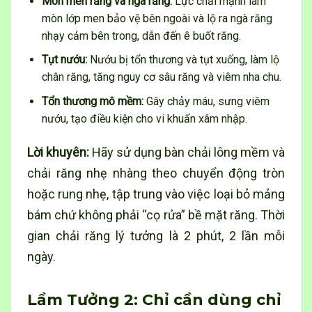
Mòn men răng và ngà răng:
Lực chải mạnh làm
mòn lớp men bảo vệ bên ngoài và lộ ra ngà răng
nhạy cảm bên trong, dẫn đến ê buốt răng.
Tụt nướu:
Nướu bị tổn thương và tụt xuống, làm lộ
chân răng, tăng nguy cơ sâu răng và viêm nha chu.
Tổn thương mô mềm:
Gây chảy máu, sưng viêm
nướu, tạo điều kiện cho vi khuẩn xâm nhập.
Lời khuyên:
Hãy sử dụng bàn chải lông mềm và
chải răng nhẹ nhàng theo chuyển động tròn
hoặc rung nhẹ, tập trung vào việc loại bỏ mảng
bám chứ không phải “cọ rửa” bề mặt răng. Thời
gian chải răng lý tưởng là 2 phút, 2 lần mỗi
ngày.
Lầm Tưởng 2: Chỉ cần dùng chỉ