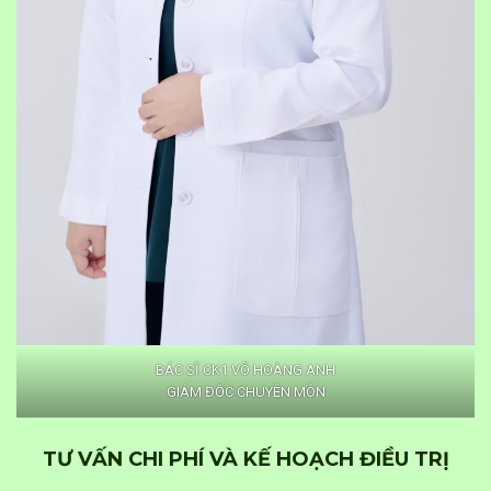
BÁC SĨ CK1 VÕ HOÀNG ANH
GIÁM ĐỐC CHUYÊN MÔN
TƯ VẤN CHI PHÍ VÀ KẾ HOẠCH ĐIỀU TRỊ