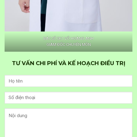
BÁC SĨ CK1 VÕ HOÀNG ANH
GIÁM ĐỐC CHUYÊN MÔN
TƯ VẤN CHI PHÍ VÀ KẾ HOẠCH ĐIỀU TRỊ