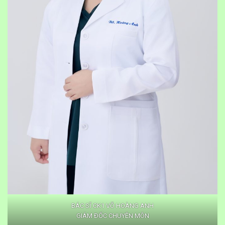
BÁC SĨ CK1 VÕ HOÀNG ANH
GIÁM ĐỐC CHUYÊN MÔN