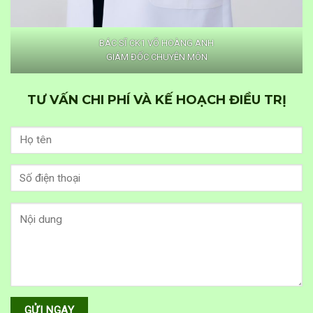
BÁC SĨ CK1 VÕ HOÀNG ANH
GIÁM ĐỐC CHUYÊN MÔN
TƯ VẤN CHI PHÍ VÀ KẾ HOẠCH ĐIỀU TRỊ